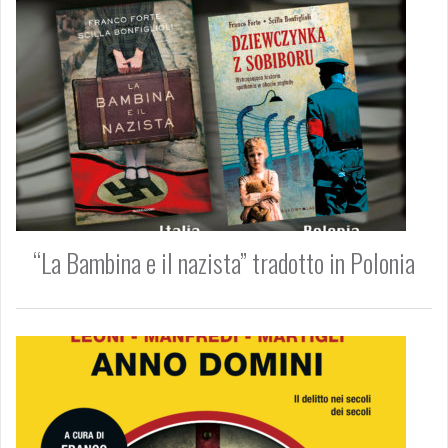
a
p
e
r
:
“La Bambina e il nazista” tradotto in Polonia