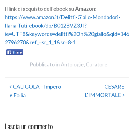
Il link di acquisto dell’ebook su
Amazon
:
https://www.amazon.it/Delitti-Giallo-Mondadori-
Ilaria-Tuti-ebook/dp/B012BVZ3JI?
ie=UTF8&keywords=delitti%20in%20giallo&qid=146
2796270&ref_=sr_1_1&sr=8-1
Pubblicato in
Antologie
,
Curatore
N
CALIGOLA – Impero
CESARE
a
L’IMMORTALE
e Follia
v
i
Lascia un commento
g