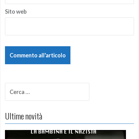
Sito web
R
i
c
e
Ultime novità
r
c