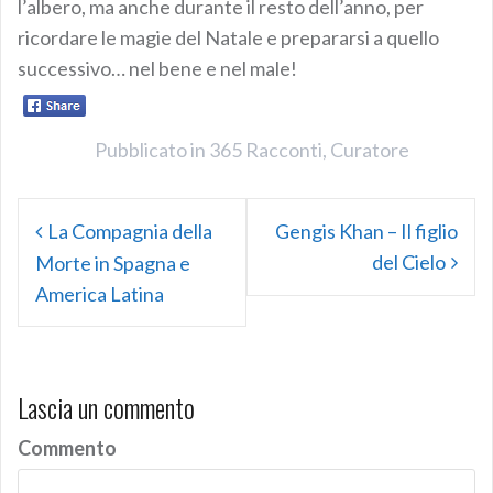
l’albero, ma anche durante il resto dell’anno, per
ricordare le magie del Natale e prepararsi a quello
successivo… nel bene e nel male!
Pubblicato in
365 Racconti
,
Curatore
N
La Compagnia della
Gengis Khan – Il figlio
a
del Cielo
Morte in Spagna e
America Latina
v
i
g
Lascia un commento
a
z
Commento
i