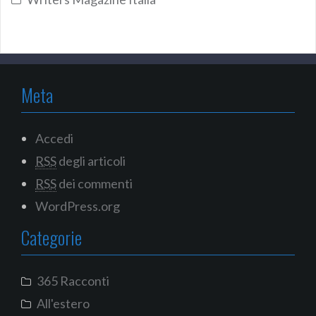
Meta
Accedi
RSS
degli articoli
RSS
dei commenti
WordPress.org
Categorie
365 Racconti
All'estero